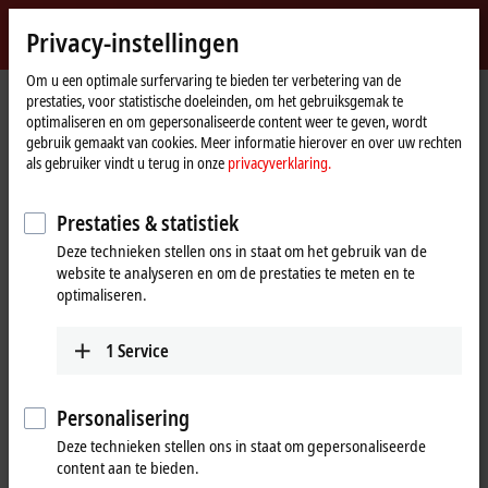
Login
Privacy-instellingen
myBeckhoff
Beckhoff
-
Om u een optimale surfervaring te bieden ter verbetering van de
prestaties, voor statistische doeleinden, om het gebruiksgemak te
New
optimaliseren en om gepersonaliseerde content weer te geven, wordt
Automation
Home
Bedrijf
Nieuws
gebruik gemaakt van cookies. Meer informatie hierover en over uw rechten
Technology
page
HOF Sonderanlagenbau: XTS Hygienic for the transport of pharmaceutical
als gebruiker vindt u terug in onze
privacyverklaring.
products
Prestaties & statistiek
Deze technieken stellen ons in staat om het gebruik van de
Wanneer u op 'Acceptere' klikt, tonen wij de video en passen we
website te analyseren en om de prestaties te meten en te
de privacy-instellingen aan, hierbij wordt externe inhoud van
optimaliseren.
Vimeo geladen. Raadpleeg hier onze
privacyverklaring.
1
Service
Aanvaarden
Personalisering
Deze technieken stellen ons in staat om gepersonaliseerde
content aan te bieden.
Feb 24, 2023