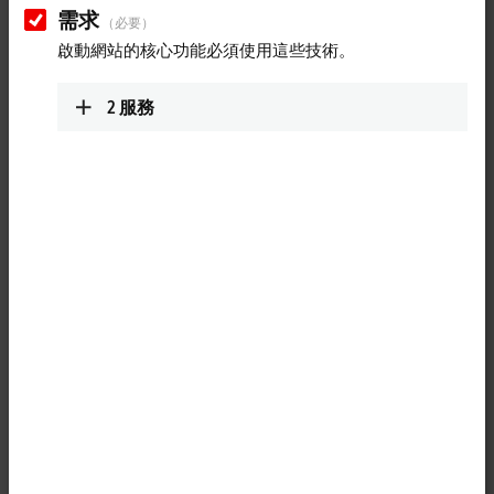
HOF Sonderanlagenbau: XTS
需求
（必要）
Hygienic for the transport of
啟動網站的核心功能必須使用這些技術。
pharmaceutical products
2
服務
The XTS Hygienic is the central element of a new system design for the
transport of pharmaceutical products at HOF Sonderanlagenbau. The
stainless steel version of the intelligent XTS transport system meets all
industry standards. It is designed for use in an isolator and can be
cleaned with hydrogen peroxide. In addition, XTS enables particularly
gentle product transport, which has reduced glass-to-glass contact.
More about this video
Loading...