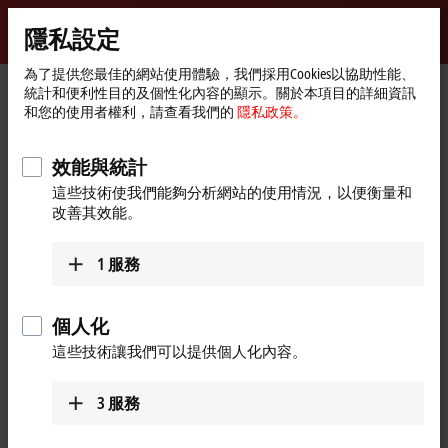
登入
隱私設定
myBeckhoff
Beckhoff
-
為了提供您最佳的網站使用體驗，我們採用Cookies以協助性能、
統計和便利性目的及個性化內容的顯示。關於本項目的詳細資訊
New
和您的使用者權利，請查看我們的
隱私政策。
Automation
首
公司
新聞
Technology
頁
HOF Sonderanlagenbau: XTS Hygienic for the transport of pharmaceutical
products
效能與統計
這些技術使我們能夠分析網站的使用情況，以便衡量和
改善其效能。
按下「同意」後，我們會顯示視訊並調整隱私設定；在此
1
服務
過程中會從視訊載入外部內容。 請在此參閱我們的隱私政
策。
隱私政策。
個人化
接受
這些技術讓我們可以提供個人化內容。
3
服務
Feb 24, 2023