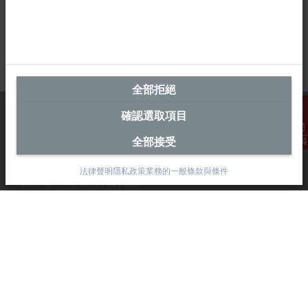
全部拒絕
確認選取項目
全部接受
聯絡資料
台灣總部 (中華台北)
法律聲明
隱私政策
業務的一般條款與條件
Beckhoff Automation Co., Ltd.
永春路38-2號
南屯區
台中市
408
+886 4 2252-9900
+886 4 2252-9911
info@beckhoff.com.tw