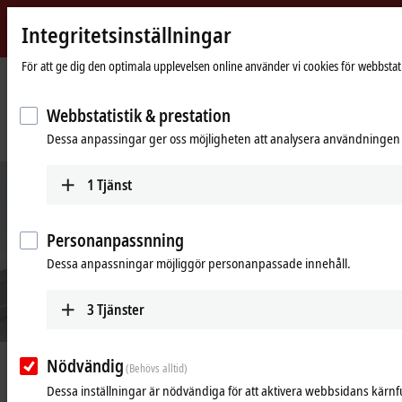
Integritetsinställningar
Beckhoff
-
För att ge dig den optimala upplevelsen online använder vi cookies för webbstat
New
Automation
Hemsida
Företaget
Nyheter
Webbstatistik & prestation
Technology
A compact and practical way to experience and understand Industry 4.0
Dessa anpassingar ger oss möjligheten att analysera användningen av
solutions
1
Tjänst
Personanpassnning
Dessa anpassningar möjliggör personanpassade innehåll.
3
Tjänster
Nödvändig
Aug 28, 2023
(Behövs alltid)
A compact and practical way to
Dessa inställningar är nödvändiga för att aktivera webbsidans kärnf