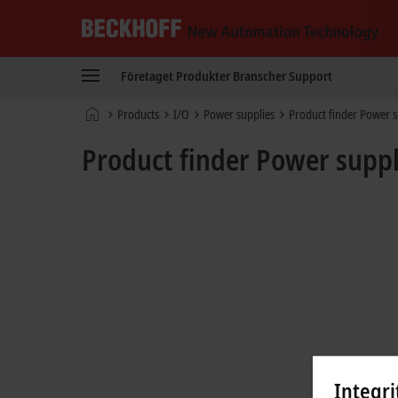
Beckhoff
-
Företaget
Produkter
Branscher
Support
New
Automation
Hemsida
Products
I/O
Power supplies
Product finder Power s
Technology
Product finder Power suppl
Integri