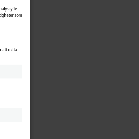
nalyssyfte
tigheter som
r att mäta