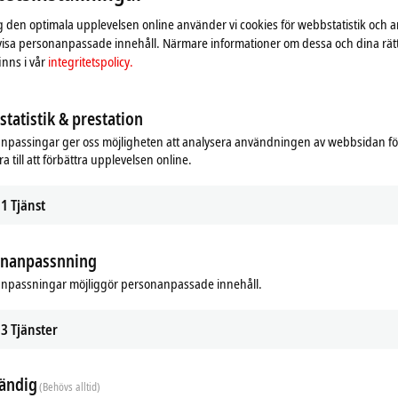
ig den optimala upplevelsen online använder vi cookies för webbstatistik och a
 visa personanpassade innehåll. Närmare informationer om dessa och dina rät
nns i vår
integritetspolicy.
tatistik & prestation
npassingar ger oss möjligheten att analysera användningen av webbsidan fö
a till att förbättra upplevelsen online.
1
Tjänst
onanpassnning
npassningar möjliggör personanpassade innehåll.
3
Tjänster
ändig
(Behövs alltid)