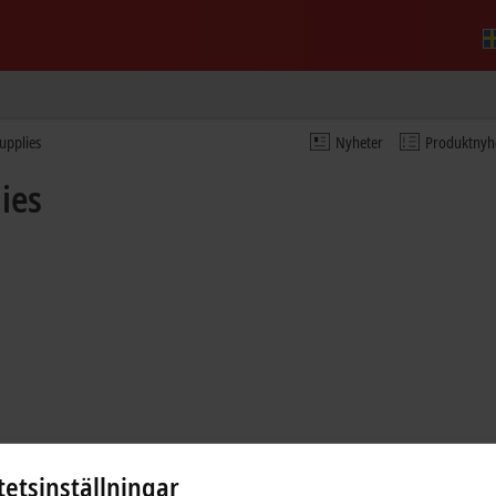
upplies
Nyheter
Produktnyh
ies
tetsinställningar