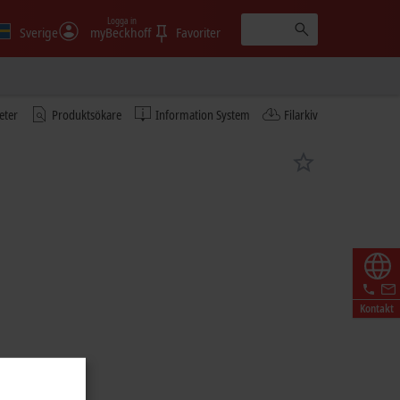
Logga in
Sverige
myBeckhoff
Favoriter
eter
Produktsökare
Information System
Filarkiv
Kontakt