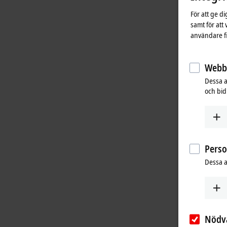
För att ge d
samt för att
användare fi
Webbs
Dessa a
och bidr
Pers
Dessa a
Nödv