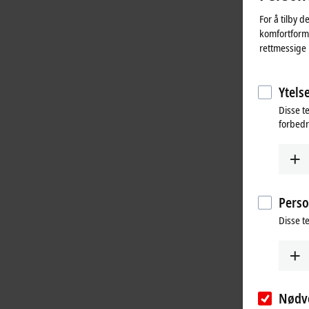
For å tilby d
komfortformå
rettmessige 
Ytelse
Disse t
forbedr
Perso
Disse t
Nødv