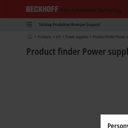
Beckhoff
-
Selskap
Produkter
Bransjer
Support
New
Automation
Hjemmeside
Products
I/O
Power supplies
Product finder Power s
Technology
Product finder Power suppl
Personv