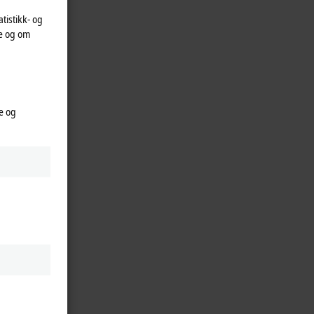
atistikk- og
te og om
e og