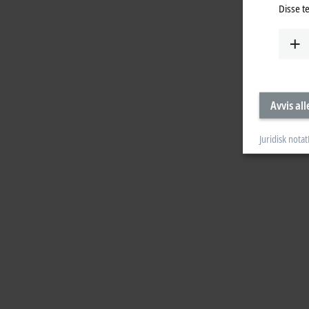
Disse t
Avvis all
Juridisk notat