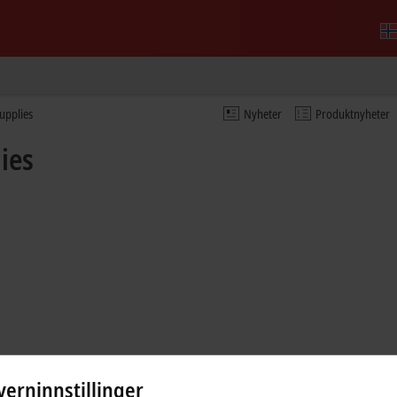
upplies
Nyheter
Produktnyheter
ies
erninnstillinger