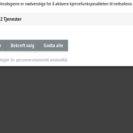
eknologiene er nødvendige for å aktivere kjernefunksjonaliteten til nettsidene.
2
Tjenester
e
Bekreft valg
Godta alle
Regler for personvern
Generelle avtalevilkår