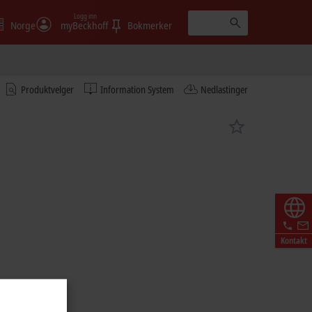
Logg inn
Norge
myBeckhoff
Bokmerker
Produktvelger
Information System
Nedlastinger
Kontakt