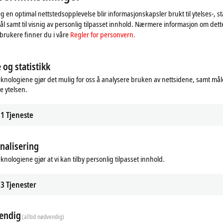
eg en optimal nettstedsopplevelse blir informasjonskapsler brukt til ytelses-, st
l samt til visnig av personlig tilpasset innhold. Nærmere informasjon om det
brukere finner du i våre
Regler for personvern.
 og statistikk
eknologiene gjør det mulig for oss å analysere bruken av nettsidene, samt mål
e ytelsen.
1
Tjeneste
nalisering
eknologiene gjør at vi kan tilby personlig tilpasset innhold.
3
Tjenester
endig
(alltid nødvendig)