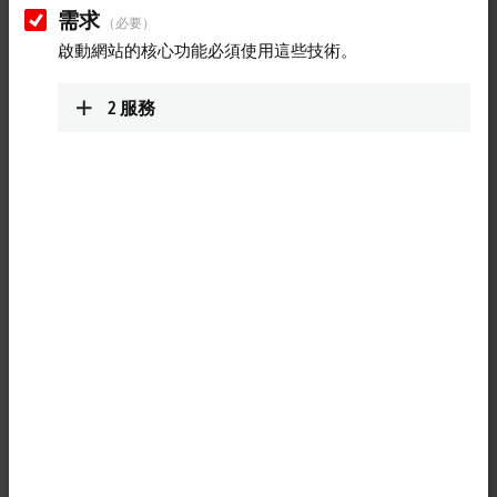
需求
（必要）
啟動網站的核心功能必須使用這些技術。
2
服務
1
The KL9309 adapter terminal has 16 terminal points, which provide the
I/Os of the KL85xx manual operating modules. In addition, 24 V DC is
fed in via two terminal points (1 x 0 V, 1 x 24 V). The terminal can be
connected to the manual operating module via a shielded ZK8500-
8282-70x0 signal cable (3…5 m) using a 20-pin contact strip with
locking. The KL9309 has a modular design and can be incorporated
seamlessly on the DIN rail. K-bus communication is passed on by the
terminal, but the terminal itself is not visible to the K-bus and is