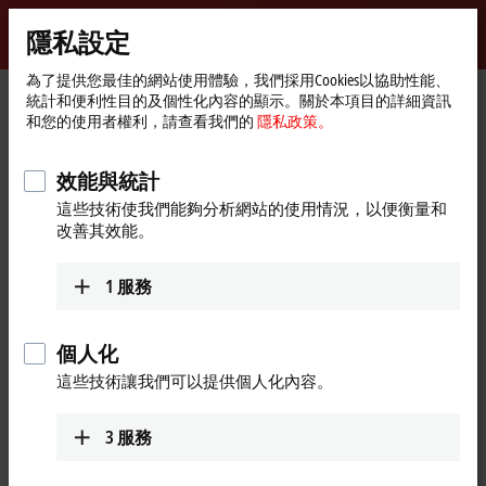
登入
隱私設定
myBeckhoff
Beckhoff
-
為了提供您最佳的網站使用體驗，我們採用Cookies以協助性能、
統計和便利性目的及個性化內容的顯示。關於本項目的詳細資訊
New
和您的使用者權利，請查看我們的
隱私政策。
Automation
首
產品
I/O
Bus Terminals
KL85xx | Manual operating
Technology
頁
KL9309
效能與統計
KL9309 | Adapter terminal for
這些技術使我們能夠分析網站的使用情況，以便衡量和
改善其效能。
manual operating modules
1
服務
個人化
這些技術讓我們可以提供個人化內容。
3
服務