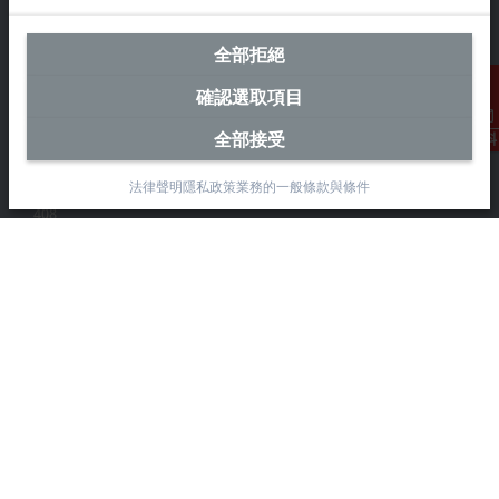
全部拒絕
台灣總部 (中華台北)
確認選取項目
Beckhoff Automation Co., Ltd.
全部接受
聯絡資料
永春路38-2號
南屯區
法律聲明
隱私政策
業務的一般條款與條件
台中市
408
+886 4 2252-9900
+886 4 2252-9911
info@beckhoff.com.tw
聯絡資訊
www.beckhoff.com/zh-tw/
電子報
列印頁面
公司