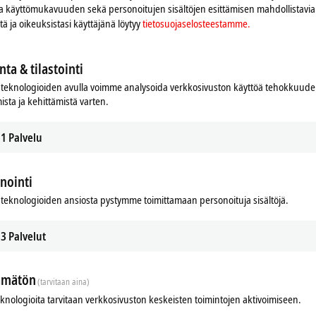
 ja käyttömukavuuden sekä personoitujen sisältöjen esittämisen mahdollistavia 
iitä ja oikeuksistasi käyttäjänä löytyy
tietosuojaselosteestamme.
nta & tilastointi
teknologioiden avulla voimme analysoida verkkosivuston käyttöä tehokkuud
ista ja kehittämistä varten.
1
Palvelu
nointi
Related products
teknologioiden ansiosta pystymme toimittamaan personoituja sisältöjä.
3
Palvelut
ämätön
(tarvitaan aina)
eknologioita tarvitaan verkkosivuston keskeisten toimintojen aktivoimiseen.