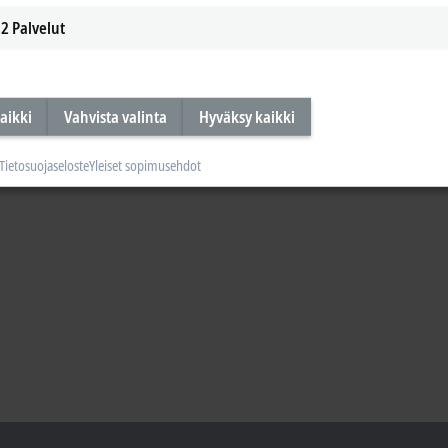
2
Palvelut
aikki
Vahvista valinta
Hyväksy kaikki
Tietosuojaseloste
Yleiset sopimusehdot