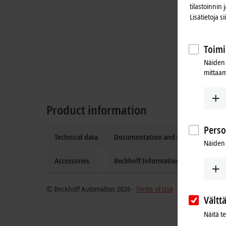
tilastoinnin
Lisätietoja s
Toimi
Näiden 
mittaam
Product information
Perso
Technical data
Documentation and downloads
Näiden 
Accessories
Beckhoff Information System
© Beckhoff Automation 2026 -
Terms of Use
Vältt
Näitä t