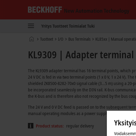
Beckhoff
-
Yritys
Tuotteet
Toimialat
Tuki
New
Automation
Kotisivu
Tuotteet
I/O
Bus Terminals
KL85xx | Manual operat
Technology
KL9309 | Adapter terminal
The KL9309 adapter terminal has 16 terminal points, which pr
24 V DC is fed in via two terminal points (1 x 0 V, 1 x 24 V). 
shielded ZK8500-8282-70x0 signal cable (3…5 m) using a 20-pi
be incorporated seamlessly on the DIN rail. K-bus communication
the K-bus and is therefore also not recognized by the bus cou
The 24 V and 0 V DC feed is passed on to the subsequent term
manual operating modules as a power supply via four contacts (
Yksityi
Product status:
regular delivery
Voidaksemme