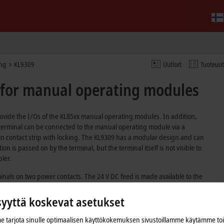
ing
KL9309
Uutiset
Tuoteuu
 for manual operating modules
ovide the I/Os of the KL85xx manual operating modules. In addition,
The terminal can be connected to the manual operating module via a
n contact strip with locking. The KL9309 has a modular design and can
 is passed on by the terminal, but the terminal itself is not visible to
pler.
inals on two power contacts. The 24 V DC feed is made available to the
2 x 0 V, 2 x 24 V) on the 20-pin contact strip.
syyttä koskevat asetukset
 tarjota sinulle optimaalisen käyttökokemuksen sivustoillamme käytämme to