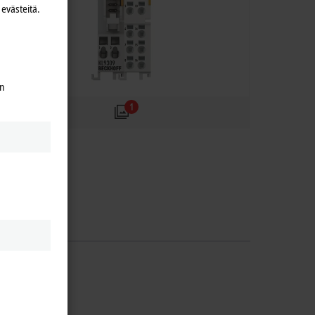
evästeitä.
en
1