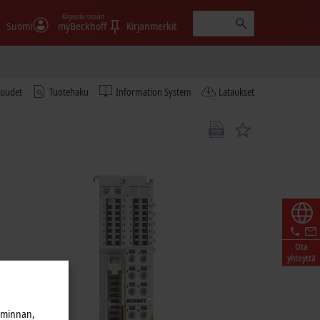
Kirjaudu sisään
Suomi
myBeckhoff
Kirjanmerkit
tuudet
Tuotehaku
Information System
Lataukset
Ota
yhteyttä
iminnan,