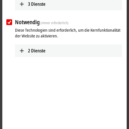
3
Dienste
Notwendig
(immer erforderlich)
Diese Technologien sind erforderlich, um die Kernfunktionalität
der Website zu aktivieren.
2
Dienste
1
Die Adapterklemme KL9309 besitzt 16 Klemmstellen, die die I/Os der
Handbedienmodule KL85xx bereitstellen. Zusätzlich wird über zwei
Klemmstellen 24 V DC (1 x 0 V, 1 x 24 V) eingespeist. Über eine 20-
polige Stiftleiste mit Verriegelung kann die Klemme über ein
geschirmtes Signalkabel ZK8500-8282-70x0 (3…5 m) mit den
Handbedienmodulen verbunden werden. Die KL9309 ist modular
aufgebaut und lässt sich nahtlos auf der Hutschiene einreihen. Die K-
Bus-Kommunikation wird von der Klemme weitergeleitet, sie selbst ist