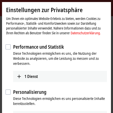
Jetzt anmelden
Einstellungen zur Privatsphäre
myBeckhoff
Beckhoff
-
Um Ihnen ein optimales Website-Erlebnis zu bieten, werden Cookies zu
Performance-, Statistik- und Komfortzwecken sowie zur Darstellung
New
personalisierter Inhalte verwendet. Nähere Informationen dazu und zu
Automation
Startseite
Produkte
I/O
Busklemmen
KL85xx | Handbedienung
Ihren Rechten als Benutzer finden Sie in unserer
Datenschutzerklärung.
Technology
KL9309
Performance und Statistik
KL9309 | Adapterklemme für
Diese Technologien ermöglichen es uns, die Nutzung der
Handbedienmodule
Website zu analysieren, um die Leistung zu messen und zu
verbessern.
1
Dienst
Personalisierung
Diese Technologien ermöglichen es uns personalisierte Inhalte
bereitzustellen.