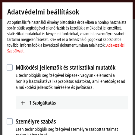
Bejelentkezés
Adatvédelmi beállítások
myBeckhoff
Beckhoff
-
Az optimális felhasználói élmény biztosítása érdekében a honlap használata
során sütik segítségével ellenőrizzük és kezeljük a működési jellemzőket,
New
statisztikai mutatókat és kényelmi funkciókat, valamint a személyre szabott
Automation
Kezdőlap
Termékek
I/O
Bus Terminals
KL85xx | Manual operating
tartalmi megjelenítéseket. Ezekkel és a felhasználói jogokkal kapcsolatos
Technology
KL9309
további információk a következő dokumentumban találhatók:
Adakezelési
Szabályzat.
KL9309 | Adapter terminal for
manual operating modules
Működési jellemzők és statisztikai mutatók
E technológiák segítségével képesek vagyunk elemezni a
honlap használatával kapcsolatos adatokat, ami lehetőséget ad
a működési jellemzők mérésére és javítására.
1
Szolgáltatás
Személyre szabás
Ezen technológiák segítségével személyre szabott tartalmat