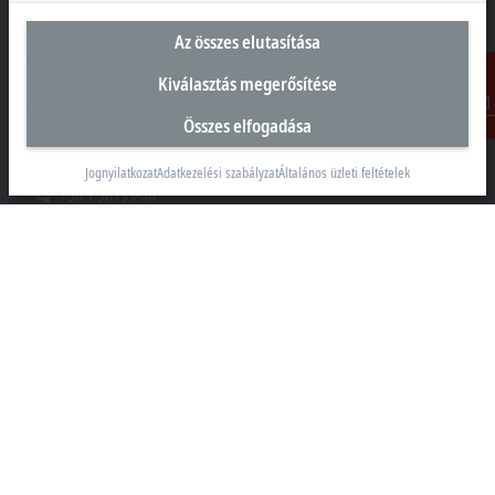
Az összes elutasítása
Magyarországi központ
Kiválasztás megerősítése
Beckhoff Automation Kft.
Összes elfogadása
Kontakt
1097 Budapest
Táblás utca 36–38. G. ép.
Jognyilatkozat
Adatkezelési szabályzat
Általános üzleti feltételek
+36 1 50199-40
+36 1 50199-41
info@beckhoff.hu
Elérhetőségeink
www.beckhoff.com/hu-hu/
Hírlevél
Oldal nyomtatása
Vállalati információk
Termékek és iparágak