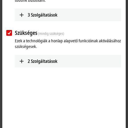
tudunk biztosítani.
3
Szolgáltatások
Szükséges
(mindig szükséges)
Ezek a technológiák a honlap alapvető funkcióinak aktiválásához
szükségesek.
2
Szolgáltatások
1
The KL9309 adapter terminal has 16 terminal points, which provide the
I/Os of the KL85xx manual operating modules. In addition, 24 V DC is
fed in via two terminal points (1 x 0 V, 1 x 24 V). The terminal can be
connected to the manual operating module via a shielded ZK8500-
8282-70x0 signal cable (3…5 m) using a 20-pin contact strip with
locking. The KL9309 has a modular design and can be incorporated
seamlessly on the DIN rail. K-bus communication is passed on by the
terminal, but the terminal itself is not visible to the K-bus and is