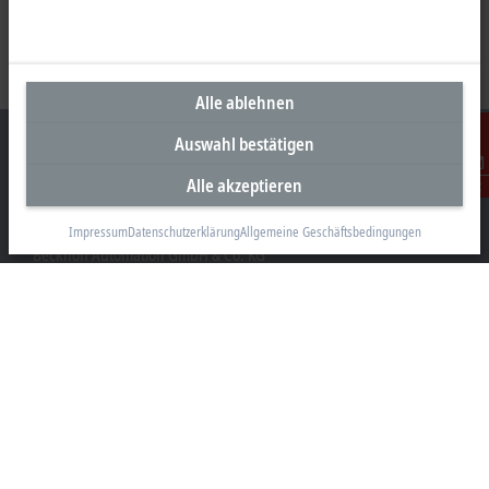
Alle ablehnen
Auswahl bestätigen
Alle akzeptieren
Kontakt
Unternehmenszentrale Deutschland
Impressum
Datenschutzerklärung
Allgemeine Geschäftsbedingungen
Beckhoff Automation GmbH & Co. KG
Hülshorstweg 20
33415 Verl
+49 5246 963-0
info@beckhoff.com
Kontaktinformationen
www.beckhoff.com/de-de/
Newsletter
Seite drucken