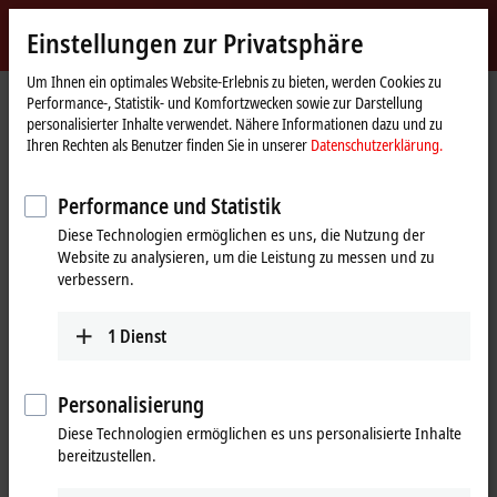
Jetzt anmelden
Einstellungen zur Privatsphäre
myBeckhoff
Beckhoff
-
Um Ihnen ein optimales Website-Erlebnis zu bieten, werden Cookies zu
Performance-, Statistik- und Komfortzwecken sowie zur Darstellung
New
personalisierter Inhalte verwendet. Nähere Informationen dazu und zu
Automation
Startseite
Produkte
I/O
Feldbus Box und IO-Link-Box
IO-Link-Box
Ihren Rechten als Benutzer finden Sie in unserer
Datenschutzerklärung.
Technology
Tabellarische Produktübersicht
Performance und Statistik
IO-Link-Box-Module | Tabellarische
Diese Technologien ermöglichen es uns, die Nutzung der
Produktübersicht
Website zu analysieren, um die Leistung zu messen und zu
verbessern.
Industriegehäuse
1
Dienst
EPI1xxx | Digital-Eingang
Personalisierung
EPI2xxx | Digital-Ausgang
Diese Technologien ermöglichen es uns personalisierte Inhalte
bereitzustellen.
EPI23xx | Digital-Kombi