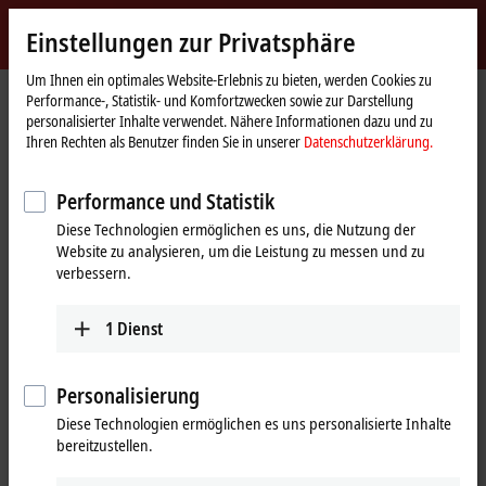
Jetzt anmelden
Einstellungen zur Privatsphäre
myBeckhoff
Beckhoff
-
Um Ihnen ein optimales Website-Erlebnis zu bieten, werden Cookies zu
Performance-, Statistik- und Komfortzwecken sowie zur Darstellung
New
personalisierter Inhalte verwendet. Nähere Informationen dazu und zu
Automation
Startseite
Support
Trainingsangebote
TR3020-0010
Ihren Rechten als Benutzer finden Sie in unserer
Datenschutzerklärung.
Technology
TR3020-0010 | Online | TwinCAT-3-
Performance und Statistik
Training: SPS-Basis-
Diese Technologien ermöglichen es uns, die Nutzung der
Programmierung
Website zu analysieren, um die Leistung zu messen und zu
verbessern.
In diesem Kurs steht die PLC-Programmierung des TwinCAT-3-Systems
im Vordergrund. Ziel ist es, dem Teilnehmer das Wissen zur SPS-
1
Dienst
Programmierung zu vermitteln. Es wird auf dem IEC 61131-3-Standard
geschult.
Personalisierung
Der Kurs vermittelt die Grundlagen von TwinCAT 3 einschließlich der
Diese Technologien ermöglichen es uns personalisierte Inhalte
SPS-Programmierung. Für den Themenschwerpunkt NC-PTP wird
bereitzustellen.
empfohlen, das Online-Training
TR3050-0010
zu absolvieren.