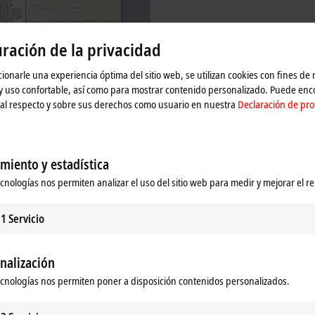
ración de la privacidad
ionarle una experiencia óptima del sitio web, se utilizan cookies con fines de
 y uso confortable, así como para mostrar contenido personalizado. Puede en
al respecto y sobre sus derechos como usuario en nuestra
Declaración de pro
| Software
re products are used to develop, test
gure EtherCAT devices.
miento y estadística
re
ecnologías nos permiten analizar el uso del sitio web para medir y mejorar el r
1
Servicio
d, flexibility and precision. Every sensor, every I/O device and every embedd
nalización
s the interoperability and compatibility of EtherCAT devices from different man
ecnologías nos permiten poner a disposición contenidos personalizados.
d and rectified during the development stage. Beckhoff offers hardware and 
eloper training courses.