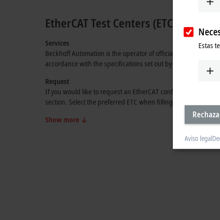
EtherCAT Test Centers (ETCs)
Neces
Services
Estas t
Beckhoff Automation is the operator of official EtherCAT Test
accordance with the specifications set out by the
EtherCAT Te
Request
If you would like to request an EtherCAT conformance test, p
section. Select the preferred ETC when filling out the form. T
Rechaza
Show more
Aviso legal
De