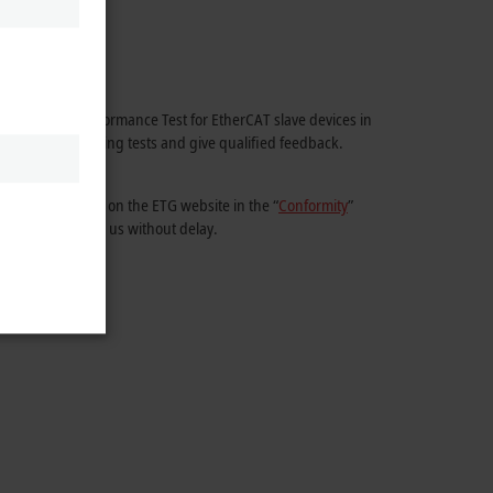
ial EtherCAT Conformance Test for EtherCAT slave devices in
 comes to preparing tests and give qualified feedback.
ity are provided on the ETG website in the “
Conformity
”
 a quotation from us without delay.