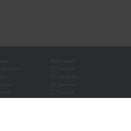
orte
Medio Social
orte técnico
LinkedIn
vicio
Instagram
mación
Facebook
binars
YouTube
ution Provider Program
khoff Information System
cador de descargas