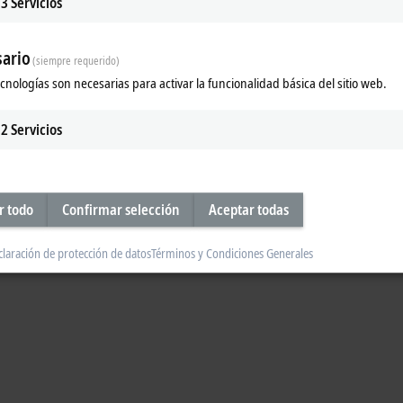
3
Servicios
ario
(siempre requerido)
ecnologías son necesarias para activar la funcionalidad básica del sitio web.
 Centers (ETCs) in Germany, Japan and in the USA. The ETCs carry out the offic
chnology Group
(ETG). Over and above this, the ETCs provide support when it
2
Servicios
lease contact the ETG. A request form and other information regarding conform
he ETG will forward your request to the ETC. You will then automatically receive
r todo
Confirmar selección
Aceptar todas
claración de protección de datos
Términos y Condiciones Generales