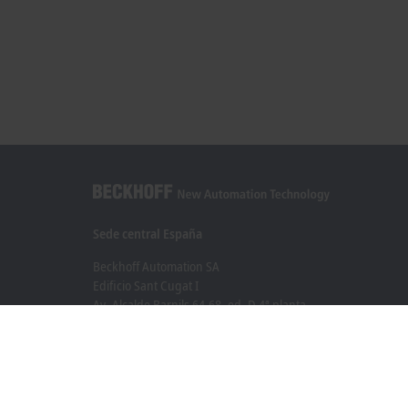
Sede central España
Beckhoff Automation SA
Edificio Sant Cugat I
Av. Alcalde Barnils 64-68, ed. D 4ª planta
08174 Sant Cugat
+34 935 844 997
info@beckhoff.es
Información del contacto