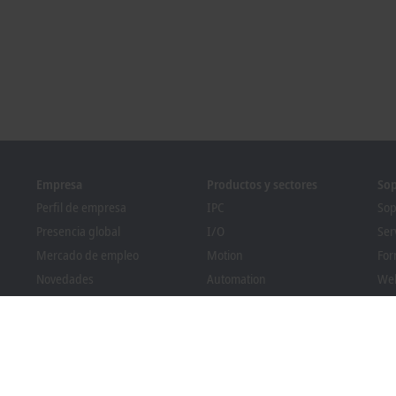
Empresa
Productos y sectores
Sop
Perfil de empresa
IPC
Sop
Presencia global
I/O
Ser
Mercado de empleo
Motion
For
Novedades
Automation
We
Revista PC Control
MX-System
Sol
Eventos y fechas
Vision
Bec
Sistema de denuncia de
Sectores
Bus
irregularidades
Cumplimiento normativo