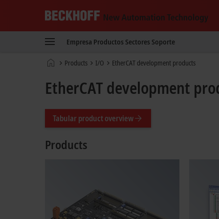
Beckhoff
-
Empresa
Productos
Sectores
Soporte
New
Automation
Página
Products
I/O
EtherCAT development products
Technology
de
inicio
EtherCAT development pro
Tabular product overview
Products