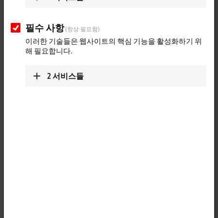
ETxxxx | Software
The software products are used to develop, test
and configure EtherCAT devices.
필수 사항
(항상 필요함)
Learn more
이러한 기술들은 웹사이트의 핵심 기능을 활성화하기 위
해 필요합니다.
Fast, flexible and precise
2
서비스들
The EtherCAT technology has been specially optimized for speed,
flexibility and precision. Every sensor, every I/O device and every
embedded controller is supposed to be able to integrate an EtherCAT
connection at a low cost. Carrying out conformity tests ensures the
interoperability and compatibility of EtherCAT devices from different
manufacturers. The correct behavior of a device is checked so that
errors in the implementation process can already be detected and
rectified during the development stage. Beckhoff offers hardware and
software components for developing EtherCAT devices (master and
slave implementation). This is backed up by EtherCAT developer
training courses.