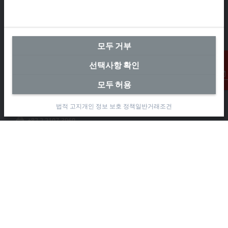
본사 대한민국
모두 거부
Beckhoff Automation Co., Ltd.
선택사항 확인
대륭테크노타운 3차 12층
가산디지털2로 115
모두 허용
연락처
08505 금천구, 서울특별시
법적 고지
개인 정보 보호 정책
일반거래조건
+82 2 2107-3242
+82 2 2107-3969
info-kr@beckhoff.com
연락처 정보
www.beckhoff.com/ko-kr/
뉴스레터
인쇄 페이지
회사