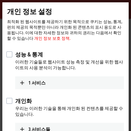
로그인
개인 정보 설정
myBeckhoff
Beckhoff
-
최적화 된 웹사이트를 제공하기 위한 목적으로 쿠키는 성능, 통계,
편의 제공의 목적뿐만 아니라 개인화 된 콘텐츠의 표시 용도로 사
New
용됩니다. 이에 대한 자세한 정보와 귀하의 권리는 다음에서 확인
Automation
홈
Products
I/O
EtherCAT development products
할 수 있습니다
개인 정보 보호 정책.
Technology
페
이
EtherCAT development products
지
성능 & 통계
이러한 기술들로 웹사이트 성능 측정 및 개선을 위한 웹사
Tabular product overview
이트의 사용 분석이 가능합니다.
Products
1
서비스
ELxxxx, ETxxxx, FBxxxx | Hardware
The hardware components are used to develop
개인화
high-performance EtherCAT slaves with real-time
우리는 이러한 기술을 통해 개인화 된 컨텐츠를 제공할 수
capability.
있습니다.
Learn more
3
서비스들