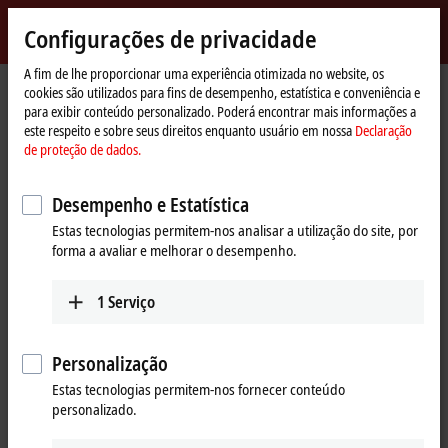
Entrar
Configurações de privacidade
myBeckhoff
Beckhoff
-
A fim de lhe proporcionar uma experiência otimizada no website, os
cookies são utilizados para fins de desempenho, estatística e conveniência e
New
para exibir conteúdo personalizado. Poderá encontrar mais informações a
Automation
Página
Products
I/O
EtherCAT development products
este respeito e sobre seus direitos enquanto usuário em nossa
Declaração
Technology
Inicial
de proteção de dados.
EtherCAT development products
Desempenho e Estatística
Tabular product overview
Estas tecnologias permitem-nos analisar a utilização do site, por
forma a avaliar e melhorar o desempenho.
Products
1
Serviço
ELxxxx, ETxxxx, FBxxxx | Hardware
The hardware components are used to develop
high-performance EtherCAT slaves with real-time
Personalização
capability.
Estas tecnologias permitem-nos fornecer conteúdo
personalizado.
Learn more