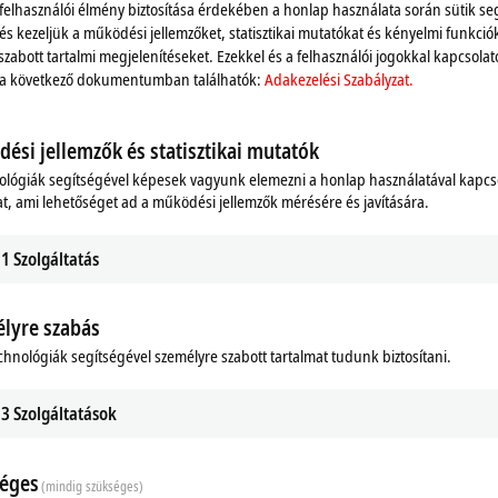
 felhasználói élmény biztosítása érdekében a honlap használata során sütik se
 és kezeljük a működési jellemzőket, statisztikai mutatókat és kényelmi funkció
szabott tartalmi megjelenítéseket. Ezekkel és a felhasználói jogokkal kapcsolat
 a következő dokumentumban találhatók:
Adakezelési Szabályzat.
ési jellemzők és statisztikai mutatók
ológiák segítségével képesek vagyunk elemezni a honlap használatával kapcs
t, ami lehetőséget ad a működési jellemzők mérésére és javítására.
1
Szolgáltatás
lyre szabás
ds
Additional products
chnológiák segítségével személyre szabott tartalmat tudunk biztosítani.
3
Szolgáltatások
éges
(mindig szükséges)