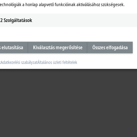
technológiák a honlap alapvető funkcióinak aktiválásához szükségesek.
2
Szolgáltatások
s elutasítása
Kiválasztás megerősítése
Összes elfogadása
t
Adatkezelési szabályzat
Általános üzleti feltételek