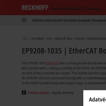
Beckhoff
-
Vállalati információk
Termékek
Iparágak
Támogatá
New
Automation
Technology
Kezdőlap
Termékek
I/O
EtherCAT Box
EPxxxx | Industrial hou
EP9208-1035 | EtherCAT Box
The EP9208-1035
EtherCAT
Box is a fully passive distribution
M12 sockets with L-coding according to EN 61076; the EP9208-1
on each of two channels per socket. The sockets and the supp
the EP9208-1035 are connected directly with no intermediately
as the AMI812x with integrated output stage, is implemented
Product status:
regular delivery
Adatvé