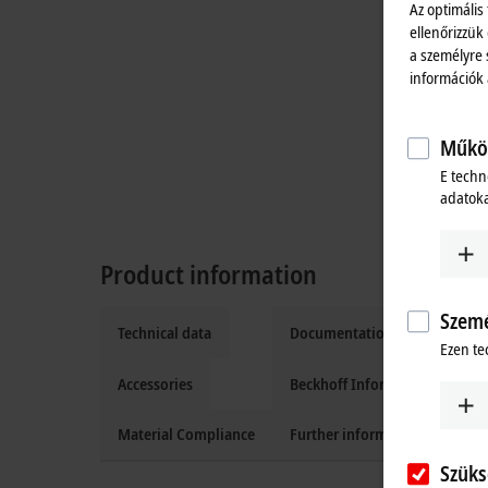
Az optimális
ellenőrizzük
a személyre 
információk
Működ
E techn
adatoka
Product information
Szemé
Technical data
Documentation and downloa
Ezen te
Accessories
Beckhoff Information System
Material Compliance
Further information
Szüks