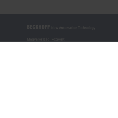
Magyarországi központ
Beckhoff Automation Kft.
1097 Budapest
Táblás utca 36–38. G. ép.
+36 1 50199-40
+36 1 50199-41
info@beckhoff.hu
Elérhetőségeink
www.beckhoff.com/hu-hu/
Hírlevél
Oldal nyomtatása