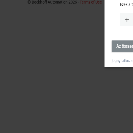
© Beckhoff Automation 2026 -
Terms of Use
Ezek a 
Az össze
Jognyilatkoza