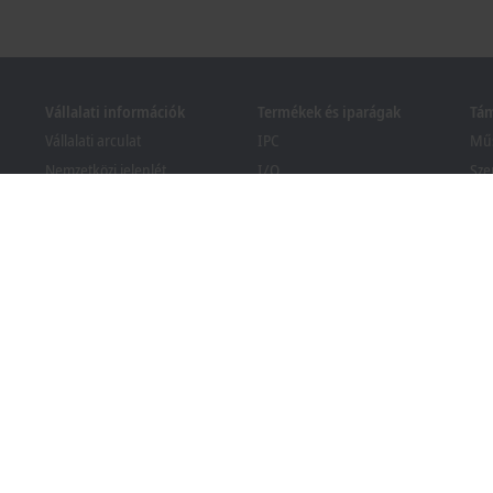
Vállalati információk
Termékek és iparágak
Tá
Vállalati arculat
IPC
Műs
Nemzetközi jelenlét
I/O
Sze
Nyitott álláslehetőségek
Motion
Tan
Hírek
Automation
We
PC Control magazin
MX-System
Bec
Események és időpontjaik
Vision
Ker
köz
Visszaélés-bejelentési
Iparágak
rendszer
Csomagolási megfelelőségi
tájékoztató