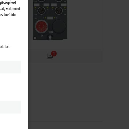
gítségével
kat, valamint
os további
olatos
1