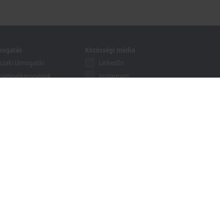
mogatás
Közösségi média
zaki támogatás
LinkedIn
rviztevékenységek
Instagram
folyamok
Facebook
binárok
YouTube
khoff Information System
esés letölthető anyagok
ött