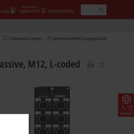
Bejelentkezés
rszág
myBeckhoff
Könyvjelző lista
Information System
Keresés letölthető anyagok között
assive, M12, L-coded
Kontakt