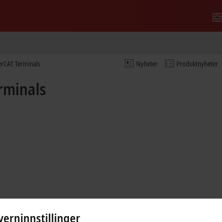
erCAT Terminals
Nyheter
Produktnyheter
rminals
erninnstillinger