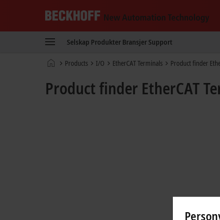
Beckhoff
-
Selskap
Produkter
Bransjer
Support
New
Automation
Hjemmeside
Products
I/O
EtherCAT Terminals
Product finder Eth
Technology
Product finder EtherCAT Te
Personv