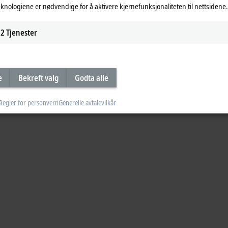
eknologiene er nødvendige for å aktivere kjernefunksjonaliteten til nettsidene.
2
Tjenester
e
Bekreft valg
Godta alle
Regler for personvern
Generelle avtalevilkår