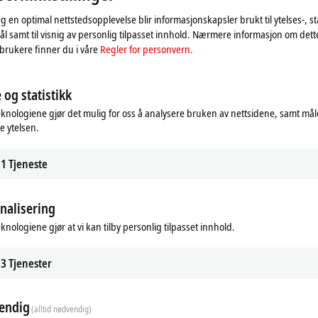
eg en optimal nettstedsopplevelse blir informasjonskapsler brukt til ytelses-, st
l samt til visnig av personlig tilpasset innhold. Nærmere informasjon om det
brukere finner du i våre
Regler for personvern.
 og statistikk
eknologiene gjør det mulig for oss å analysere bruken av nettsidene, samt mål
e ytelsen.
1
Tjeneste
nalisering
eknologiene gjør at vi kan tilby personlig tilpasset innhold.
3
Tjenester
endig
(alltid nødvendig)