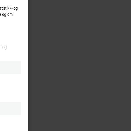
atistikk- og
te og om
e og