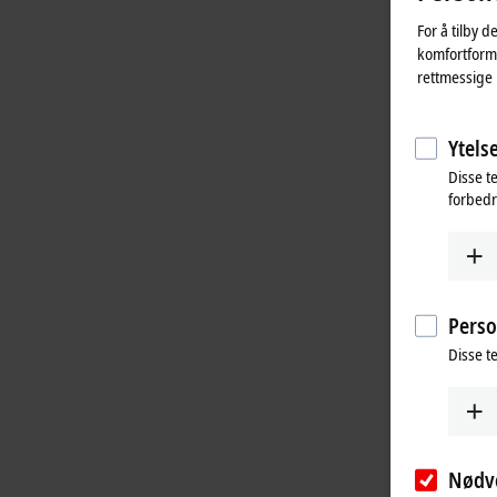
For å tilby d
komfortformå
rettmessige 
Ytelse
Disse t
forbedr
Perso
Disse t
Nødv