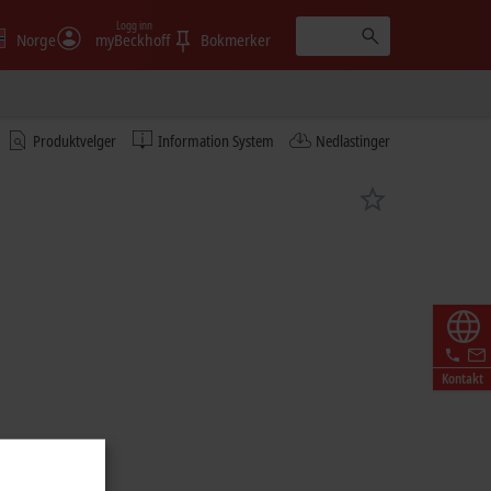
Logg inn
Norge
myBeckhoff
Bokmerker
Produktvelger
Information System
Nedlastinger
Kontakt