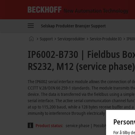
Beckhoff
-
Selskap
Produkter
Bransjer
Support
New
Automation
Hjemmeside
Support
Serviceprodukter
Service-Produkte IO
IP60
Technology
IP6002-B730 | Fieldbus Box
RS232, M12 (service phase)
The IP6002 serial interface module allows the connection of d
CCITT V.28/DIN 66 259-1 standards. The module transmits the 
device. The data is transferred via the fieldbus using a simpl
serial interface. The active serial communication channel fun
at up to 115,200 baud, while a 128 bytes receive buffer and a
immunity to interference through electrically isolated signals.
Personv
Product status:
service phase | Possibly with other tech
For å tilby d