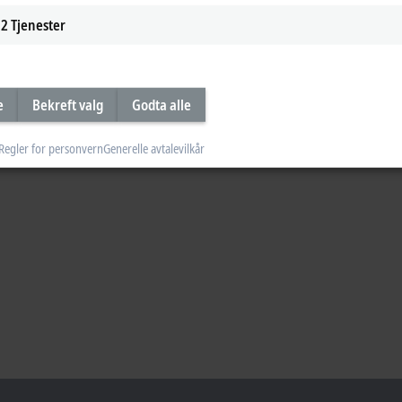
2
Tjenester
e
Bekreft valg
Godta alle
Regler for personvern
Generelle avtalevilkår