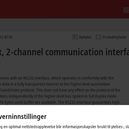
02-B730
Nyheter
Produktnyheter
, 2-channel communication interfa
evices with an RS232 interface, which operates in conformity with the
data in a fully transparent manner to the higher-level automation
e handshake protocol. This does not have any effect on the protocol of the
ctions independently of the higher-level bus system in full duplex mode
 16 bytes send buffer are available. The RS232 interface guarantees high
erninnstillinger
nical features or equipment in case of a service order or repair
eg en optimal nettstedsopplevelse blir informasjonskapsler brukt til ytelses-, st