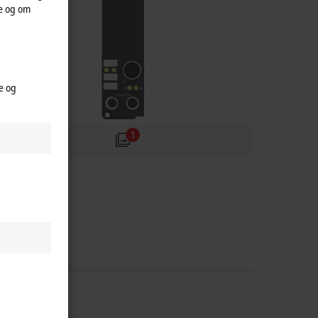
te og om
e og
1