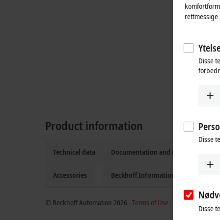
komfortformå
rettmessige 
Ytelse
Disse t
forbedr
Product information
Perso
Disse t
Technical data
Documentation and downloads
Accessories
Beckhoff Information System
Nødv
© Beckhoff Automation 2026 -
Terms of Use
Disse t