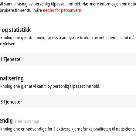
l samt til visnig av personlig tilpasset innhold. Nærmere informasjon om det
brukere finner du i våre
Regler for personvern.
 og statistikk
eknologiene gjør det mulig for oss å analysere bruken av nettsidene, samt mål
e ytelsen.
1
Tjeneste
nalisering
eknologiene gjør at vi kan tilby personlig tilpasset innhold.
Additional products
3
Tjenester
Related products
endig
(alltid nødvendig)
eknologiene er nødvendige for å aktivere kjernefunksjonaliteten til nettsidene.