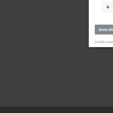
Avvis all
Juridisk notat