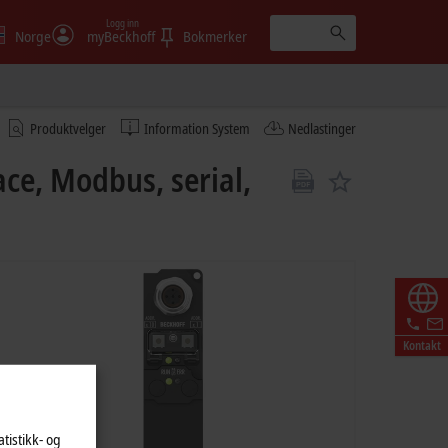
Logg inn
Norge
myBeckhoff
Bokmerker
Produktvelger
Information System
Nedlastinger
ce, Modbus, serial,
Kontakt
atistikk- og