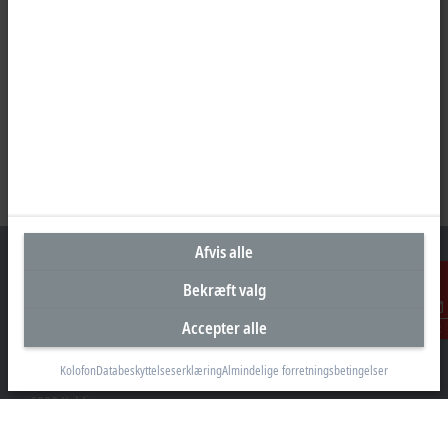
Afvis alle
Bekræft valg
Hovedkontor Danmark
Accepter alle
Kontakt
Beckhoff Automation ApS
Kolofon
Databeskyttelseserklæring
Almindelige forretningsbetingelser
Birkemose Allé 1
6000 Kolding
+45 43201570