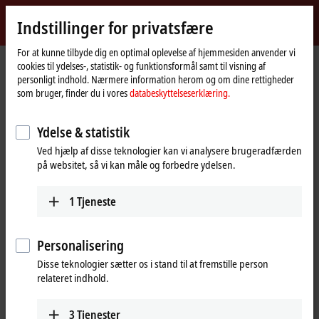
Log ind
Indstillinger for privatsfære
myBeckhoff
Beckhoff
-
For at kunne tilbyde dig en optimal oplevelse af hjemmesiden anvender vi
cookies til ydelses-, statistik- og funktionsformål samt til visning af
New
personligt indhold. Nærmere information herom og om dine rettigheder
Automation
Hjemmeside
Virksomhed
Tryk på
som bruger, finder du i vores
databeskyttelseserklæring.
Technology
Øget tilgængelighed gennem integrerede virtuelle maskinmiljøer
Ydelse & statistik
TwinCAT/BSD Hypervisor som en ny systemfunktion
Ved hjælp af disse teknologier kan vi analysere brugeradfærden
Øget tilgængelighed gennem
på websitet, så vi kan måle og forbedre ydelsen.
integrerede virtuelle maskinmiljøer
1
Tjeneste
TwinCAT/BSD Hypervisor er en systemfunktion i TwinCAT/BSD-
operativsystemet fra Beckhoff, der muliggør samtidig eksekvering
Personalisering
af virtuelle maskiner (VM) og TwinCAT-realtidsapplikationer på en
industri-PC. Optimeret hypervisor-integration i TwinCAT/BSD og
Disse teknologier sætter os i stand til at fremstille person
matchende konfigurationer af Beckhoff software og hardware
relateret indhold.
muliggør maksimal ydeevne af virtuelle maskiner, samtidig med at
TwinCAT-egenskaberne i realtid bevares.
3
Tjenester