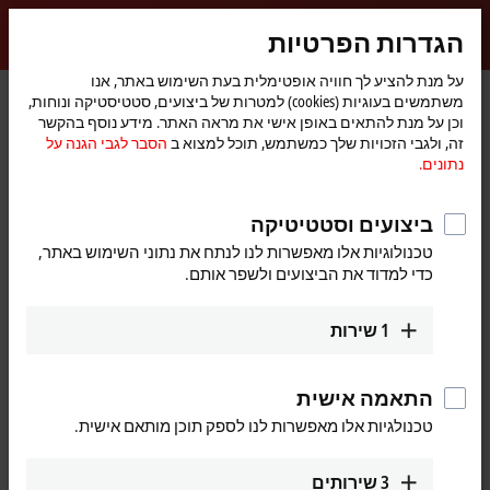
התחברות
הגדרות הפרטיות
myBeckhoff
Beckhoff
-
על מנת להציע לך חוויה אופטימלית בעת השימוש באתר, אנו
משתמשים בעוגיות (cookies) למטרות של ביצועים, סטטיסטיקה ונוחות,
New
וכן על מנת להתאים באופן אישי את מראה האתר. מידע נוסף בהקשר
Automation
דף
תקשורת
חברה
זה, ולגבי הזכויות שלך כמשתמש, תוכל למצוא ב
הסבר לגבי הגנה על
Technology
הבית
Increased availability through integrated virtual machine environments
נתונים.
TwinCAT/BSD Hypervisor as a new system feature
ביצועים וסטטיטיקה
Increased availability through
טכנולוגיות אלו מאפשרות לנו לנתח את נתוני השימוש באתר,
כדי למדוד את הביצועים ולשפר אותם.
integrated virtual machine
environments
1
שירות
TwinCAT/BSD Hypervisor is a system feature of the TwinCAT/BSD
operating system from Beckhoff that enables the simultaneous
התאמה אישית
execution of virtual machines (VM) and TwinCAT real-time
טכנולגיות אלו מאפשרות לנו לספק תוכן מותאם אישית.
applications on an Industrial PC. Optimized hypervisor integration
in TwinCAT/BSD and matching configurations of Beckhoff software
and hardware enable maximum performance of
virtual machines
3
שירותים