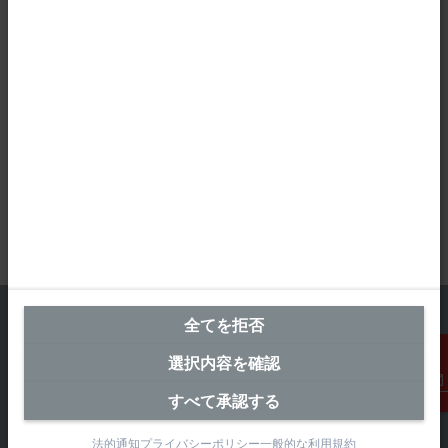
全てを拒否
選択内容を確認
横浜オフィス（本社）
すべて承認する
連絡先
ベッコフオートメーション株式会社
〒231-0062
法的通知
プライバシーポリシー
一般的な利用規約