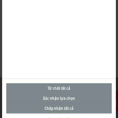
Từ chối tất cả
Xác nhận lựa chọn
Văn Phòng Đại Diện tại Việt Nam
Chấp nhận tất cả
Liên Hệ
#29.05, Tòa nhà Pearl Plaza, 561A Đường Điện Biên Phủ
Phường Thạnh Mỹ Tây