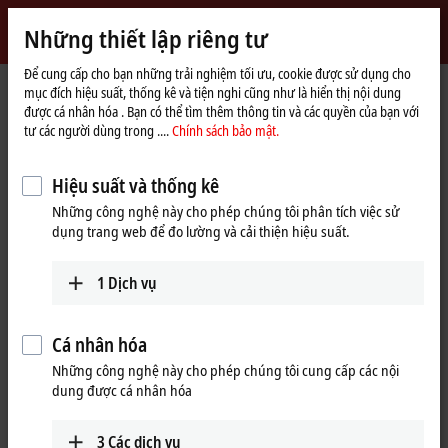
Đăng nhập
Những thiết lập riêng tư
myBeckhoff
Beckhoff
-
Để cung cấp cho bạn những trải nghiệm tối ưu, cookie được sử dụng cho
mục đích hiệu suất, thống kê và tiện nghi cũng như là hiển thị nội dung
New
được cá nhân hóa . Bạn có thể tìm thêm thông tin và các quyền của bạn với
Automation
Trang
Công ty
Báo chí
tư các người dùng trong ....
Chính sách bảo mật.
Technology
chủ
Increased availability through integrated virtual machine environments
Hiệu suất và thống kê
TwinCAT/BSD Hypervisor as a new system feature
Những công nghệ này cho phép chúng tôi phân tích việc sử
Increased availability through
dụng trang web để đo lường và cải thiện hiệu suất.
integrated virtual machine
1
Dịch vụ
environments
TwinCAT/BSD Hypervisor is a system feature of the TwinCAT/BSD
Cá nhân hóa
operating system from Beckhoff that enables the simultaneous
Những công nghệ này cho phép chúng tôi cung cấp các nội
execution of virtual machines (VM) and TwinCAT real-time
dung được cá nhân hóa
applications on an Industrial PC. Optimized hypervisor integration
in TwinCAT/BSD and matching configurations of Beckhoff software
and hardware enable maximum performance of
virtual machines
3
Các dịch vụ