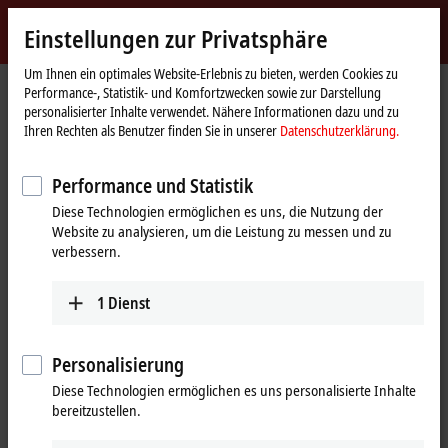
Jetzt anmelden
Einstellungen zur Privatsphäre
myBeckhoff
Beckhoff
-
Um Ihnen ein optimales Website-Erlebnis zu bieten, werden Cookies zu
Performance-, Statistik- und Komfortzwecken sowie zur Darstellung
New
personalisierter Inhalte verwendet. Nähere Informationen dazu und zu
Automation
Startseite
Unternehmen
Presse
Ihren Rechten als Benutzer finden Sie in unserer
Datenschutzerklärung.
Technology
Zukunftssicher steuern und visualisieren mit Next-Multitouch-Panel-PCs
Performance und Statistik
Smarte HMI-Lösungen für die vernetzte Industrie
Diese Technologien ermöglichen es uns, die Nutzung der
Zukunftssicher steuern und
Website zu analysieren, um die Leistung zu messen und zu
verbessern.
visualisieren mit Next-Multitouch-
Panel-PCs
1
Dienst
Im Rahmen der Next-Multitouch-Panel-Generation präsentiert
Beckhoff neue Panel-PCs, die umfangreiche Steuerungs- und
Personalisierung
Visualisierungsfunktionalität vereinen. Mit neuesten CPU-
Diese Technologien ermöglichen es uns personalisierte Inhalte
Generationen und einem zukunftssicheren Elektronikkonzept
bereitzustellen.
bieten die Geräte beste Voraussetzungen für die digitale
Transformation in der smarten Fabrik. Dabei kombinieren sie die