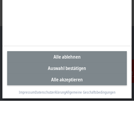
Unternehmenszentrale Schweiz
Alle ablehnen
Beckhoff Automation AG
Auswahl bestätigen
Rheinweg 7
8200 Schaffhausen
Alle akzeptieren
Kontakt
+41 52 633 40 40
Impressum
Datenschutzerklärung
Allgemeine Geschäftsbedingungen
info@beckhoff.ch
Kontaktinformationen
www.beckhoff.com/de-ch/
Newsletter
Seite drucken