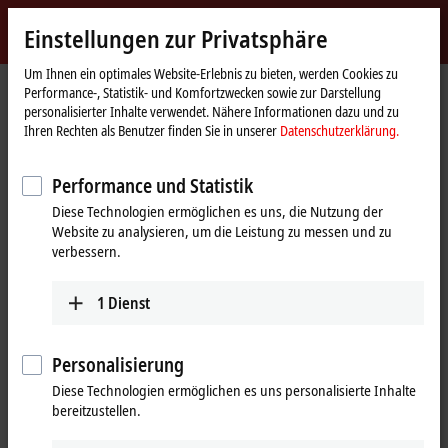
Jetzt anmelden
Einstellungen zur Privatsphäre
myBeckhoff
Beckhoff
-
Um Ihnen ein optimales Website-Erlebnis zu bieten, werden Cookies zu
Performance-, Statistik- und Komfortzwecken sowie zur Darstellung
New
personalisierter Inhalte verwendet. Nähere Informationen dazu und zu
Automation
Startseite
Unternehmen
Globale Präsenz
Japan
Vertriebsbüro Nagoya
Ihren Rechten als Benutzer finden Sie in unserer
Datenschutzerklärung.
Technology
Vertriebsbüro Nagoya, Japan
Performance und Statistik
Diese Technologien ermöglichen es uns, die Nutzung der
Website zu analysieren, um die Leistung zu messen und zu
Adresse und Kontakt
verbessern.
Vertriebsbüro Nagoya
Technischer Support
Beckhoff Automation K.K.
1
Dienst
+81 50 1790 1111
Global Gate, 23th Floor
support@beckhoff.co.jp
4-60-12 Hiraike-cho, Nakamura-
ku
Personalisierung
4536123
Nagoya
Diese Technologien ermöglichen es uns personalisierte Inhalte
Japan
bereitzustellen.
+81 50 1790 1111