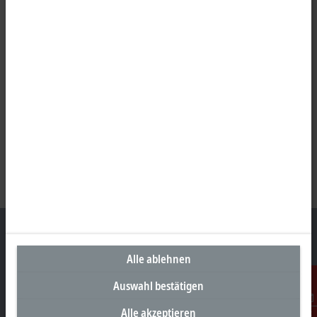
Alle ablehnen
Unternehmenszentrale Deutschland
Auswahl bestätigen
Beckhoff Automation GmbH & Co. KG
Alle akzeptieren
Kontakt
Hülshorstweg 20