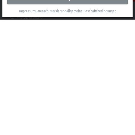
33415 Verl
Impressum
Datenschutzerklärung
Allgemeine Geschäftsbedingungen
+49 5246 963-0
info@beckhoff.com
Kontaktinformationen
www.beckhoff.com/de-de/
Newsletter
Seite drucken
Unternehmen
Produkte und Branchen
Support
Soziale Medien
Impressum
Nutzungsbedingungen
Datenschutzerklärung