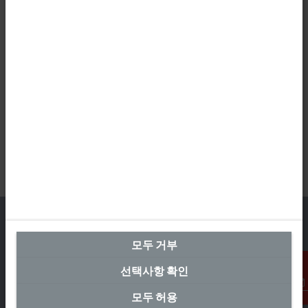
모두 거부
본사 대한민국
선택사항 확인
Beckhoff Automation Co., Ltd.
모두 허용
연락처
대륭테크노타운 3차 12층