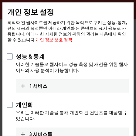
로그인
개인 정보 설정
myBeckhoff
Beckhoff
-
최적화 된 웹사이트를 제공하기 위한 목적으로 쿠키는 성능, 통계,
편의 제공의 목적뿐만 아니라 개인화 된 콘텐츠의 표시 용도로 사
New
용됩니다. 이에 대한 자세한 정보와 귀하의 권리는 다음에서 확인
Automation
홈
회사
세계적 입지
Japan
Sales office Nagoya
할 수 있습니다
개인 정보 보호 정책.
Technology
페
이
Sales office Nagoya, Japan
지
성능 & 통계
이러한 기술들로 웹사이트 성능 측정 및 개선을 위한 웹사
이트의 사용 분석이 가능합니다.
주소 및 연락처
Sales office Nagoya
Technical Support
1
서비스
Beckhoff Automation K.K.
+81 50 1790 1111
Global Gate, 23th Floor
support@beckhoff.co.jp
4-60-12 Hiraike-cho, Nakamura-
개인화
ku
우리는 이러한 기술을 통해 개인화 된 컨텐츠를 제공할 수
4536123
Nagoya
있습니다.
Japan
+81 50 1790 1111
3
서비스들