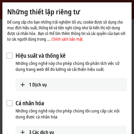
Đăng nhập
Những thiết lập riêng tư
myBeckhoff
Beckhoff
-
Để cung cấp cho bạn những trải nghiệm tối ưu, cookie được sử dụng cho
mục đích hiệu suất, thống kê và tiện nghi cũng như là hiển thị nội dung
New
được cá nhân hóa . Bạn có thể tìm thêm thông tin và các quyền của bạn với
Automation
Trang
Công ty
Hiện diện toàn cầu
Japan
Sales office Nagoya
tư các người dùng trong ....
Chính sách bảo mật.
Technology
chủ
Sales office Nagoya, Japan
Hiệu suất và thống kê
Những công nghệ này cho phép chúng tôi phân tích việc sử
dụng trang web để đo lường và cải thiện hiệu suất.
Địa chỉ và liên hệ
Sales office Nagoya
Technical Support
1
Dịch vụ
Beckhoff Automation K.K.
+81 50 1790 1111
Global Gate, 23th Floor
support@beckhoff.co.jp
4-60-12 Hiraike-cho, Nakamura-
Cá nhân hóa
ku
Những công nghệ này cho phép chúng tôi cung cấp các nội
4536123
Nagoya
dung được cá nhân hóa
Japan
+81 50 1790 1111
3
Các dịch vụ