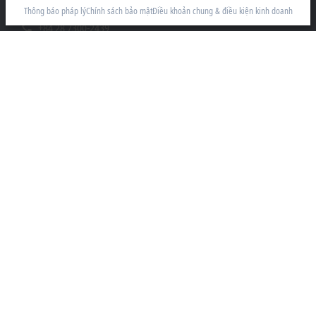
Thành phố Hồ Chí Minh
Thông báo pháp lý
Chính sách bảo mật
Điều khoản chung & điều kiện kinh doanh
+84 28 7300-2439
info@beckhoff.com.vn
Thông tin liên hệ
www.beckhoff.com/vi-vn/
Bản tin
In trang
Công ty
Sản Phẩm và Công nghiệp
Hỗ trợ
Truyền thông mạng xã hội
Thông báo pháp lý
Điều khoản sử dụng
Chính sách bảo mật dữ liệu
Điều khoản và điều kiện chung