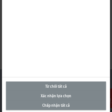
Từ chối tất cả
Văn Phòng Đại Diện tại Việt Nam
Xác nhận lựa chọn
#29.05, Tòa nhà Pearl Plaza, 561A Đường Điện Biên Phủ
Chấp nhận tất cả
Liên Hệ
Phường Thạnh Mỹ Tây