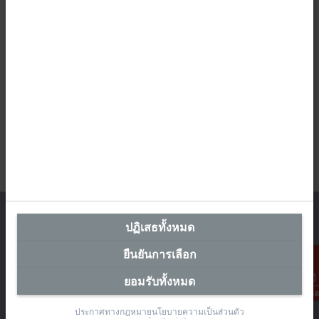
ปฏิเสธทั้งหมด
ยืนยันการเลือก
สำนักงานผู้แทนประเทศไทย
ยอมรับทั้งหมด
The Pretium Bang Na, Unit 91/8
การติดต่อ
Moo.15 Bang Na-Trat Frontage Road
ประกาศทางกฎหมาย
นโยบายความเป็นส่วนตัว
Bang Kaeo, Bang Phli District, Samut Prakan 10540