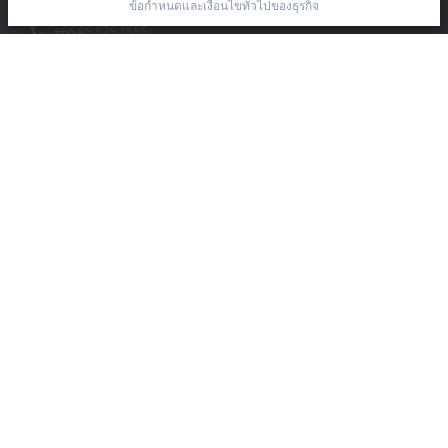
ข้อกำหนดและเงื่อนไขทั่วไปของธุรกิจ
+66 85 525 1555
sales@beckhoff.co.th
ข้อมูลติดต่อ
www.beckhoff.com/th-th/
จดหมายข่าว
ปริ้นหน้ากระดาษ
บริษัท
อุปกรณ์ และเทคโนโลยี
การช่วยเหลือ
สังคมออนไลน์
ประกาศทางกฎหมาย
เงื่อนไขการใช้บริการ
นโยบาย
ข้อกำหนดและเงื่อนไขทั่วไป
การตั้งค่าความเป็นส่วนตัว