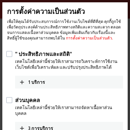
ลงชื่อเข้าใช้
การตั้งค่าความเป็นส่วนตัว
myBeckhoff
Beckhoff
-
เพื่อให้คุณได้รับประสบการณ์การใช้งานเว็บไซต์ที่ดีที่สุด คุกกี้ถูกใช้
เพื่อวัตถุประสงค์ด้านประสิทธิภาพทางสถิติและความสะดวก ตลอด
New
จนการแสดงเนื้อหาส่วนบุคคล ข้อมูลเพิ่มเติมเกี่ยวกับเรื่องนี้และ
Automation
หน้า
บริษัท
บทบาทระดับโลก
Japan
Sales office Nagoya
สิทธิ์ผู้ใช้ของคุณสามารถพบได้ใน
การตั้งค่าความเป็นส่วนตัว.
Technology
หลัก
Sales office Nagoya, Japan
" ประสิทธิภาพและสถิติ"
เทคโนโลยีเหล่านี้ช่วยให้เราสามารถวิเคราะห์การใช้งาน
เว็บไซต์เพื่อวิเคราะห์ผล และปรับปรุงประสิทธิภาพได้
ที่อยู่ และ การติดต่อ
Sales office Nagoya
Technical Support
1
บริการ
Beckhoff Automation K.K.
+81 50 1790 1111
Global Gate, 23th Floor
support@beckhoff.co.jp
4-60-12 Hiraike-cho, Nakamura-
ส่วนบุคคล
ku
เทคโนโลยีเหล่านี้ช่วยให้เราสามารถจัดหาเนื้อหาส่วน
4536123
Nagoya
บุคคล
Japan
+81 50 1790 1111
3
การบริการ