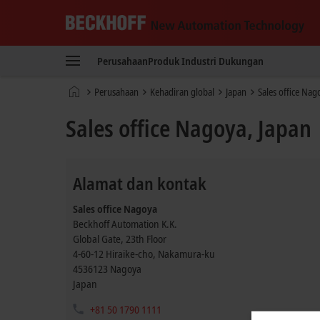
Beckhoff
-
Perusahaan
Produk
Industri
Dukungan
New
Automation
Beranda
Perusahaan
Kehadiran global
Japan
Sales office Nag
Technology
Sales office Nagoya, Japan
Alamat dan kontak
Sales office Nagoya
Beckhoff Automation K.K.
Global Gate, 23th Floor
4-60-12 Hiraike-cho, Nakamura-ku
4536123
Nagoya
Japan
+81 50 1790 1111