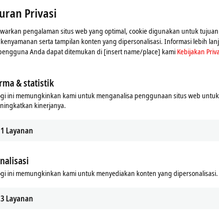
uran Privasi
arkan pengalaman situs web yang optimal, cookie digunakan untuk tujuan 
n kenyamanan serta tampilan konten yang dipersonalisasi. Informasi lebih lan
 pengguna Anda dapat ditemukan di [insert name/place] kami
Kebijakan Priva
rma & statistik
ogi ini memungkinkan kami untuk menganalisa penggunaan situs web untu
ningkatkan kinerjanya.
1
Layanan
nalisasi
nampilkan peta dan menyesuaikan pengaturan privasi; kon
ini. Silakan lihat di sini untuk Kebijakan Privasi kami
Kebi
gi ini memungkinkan kami untuk menyediakan konten yang dipersonalisasi.
3
Layanan
Terima