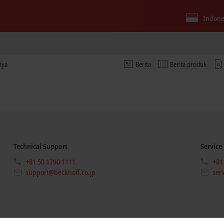
Indone
oya
Berita
Berita produk
Technical Support
Service
+81 50 1790 1111
+81
support@beckhoff.co.jp
ser