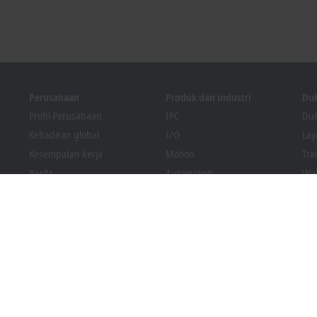
Perusahaan
Produk dan industri
Du
Profil Perusahaan
IPC
Duk
Kehadiran global
I/O
La
Kesempatan kerja
Motion
Tra
Berita
Automation
We
Majalah PC Control
MX-System
Sol
Acara dan tanggal
Vision
Bec
Sistem pelapor pelanggaran
Industri
Pen
Kepatuhan Pengemasan