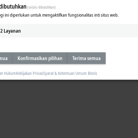
dibutuhkan
(selalu dibutuhkan)
gi ini diperlukan untuk mengaktifkan fungsionalitas inti situs web.
2
Layanan
emua
Konfirmasikan pilihan
Terima semua
an Hukum
Kebijakan Privasi
Syarat & Ketentuan Umum Bisnis