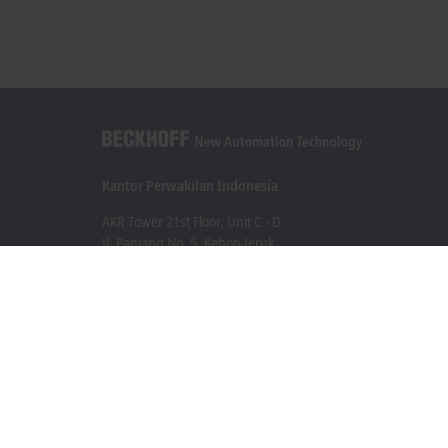
Kantor Perwakilan Indonesia
AKR Tower 21st Floor, Unit C - D
Jl. Panjang No. 5, Kebon Jeruk
Jakarta 11530
+62 21 8428 3699
sales@beckhoff.co.id
Informasi Kontak
www.beckhoff.com/id-id/
Buletin
Cetak halaman