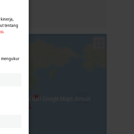
kinerja,
jut tentang
si.
k mengukur
ten eksternal dari Google Maps dimuat
jakan Privasi.