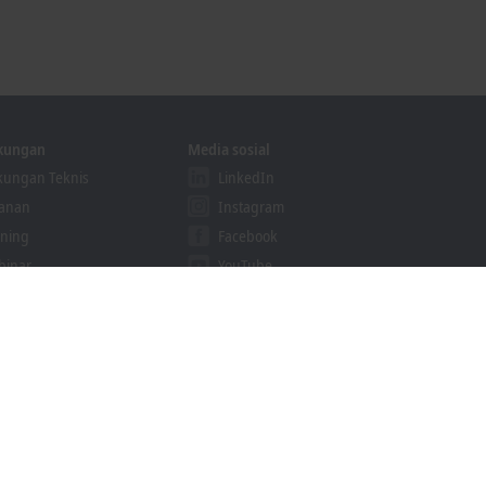
kungan
Media sosial
ungan Teknis
LinkedIn
yanan
Instagram
ining
Facebook
binar
YouTube
ution Provider Program
GoToStage
khoff Information System
cari unduhan