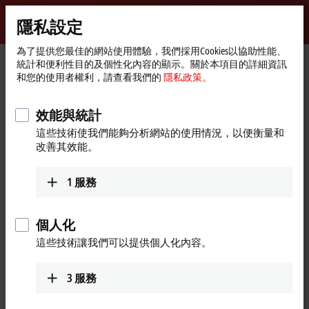
登入
隱私設定
myBeckhoff
Beckhoff
-
為了提供您最佳的網站使用體驗，我們採用Cookies以協助性能、
統計和便利性目的及個性化內容的顯示。關於本項目的詳細資訊
New
和您的使用者權利，請查看我們的
隱私政策。
Automation
首
公司
全球業務
Japan
Sales office Nagoya
Technology
頁
Sales office Nagoya, Japan
效能與統計
這些技術使我們能夠分析網站的使用情況，以便衡量和
改善其效能。
地址與聯絡方式
1
服務
Sales office Nagoya
Technical Support
Beckhoff Automation K.K.
+81 50 1790 1111
Global Gate, 23th Floor
support@beckhoff.co.jp
個人化
4-60-12 Hiraike-cho, Nakamura-
這些技術讓我們可以提供個人化內容。
ku
4536123
Nagoya
Japan
3
服務
+81 50 1790 1111