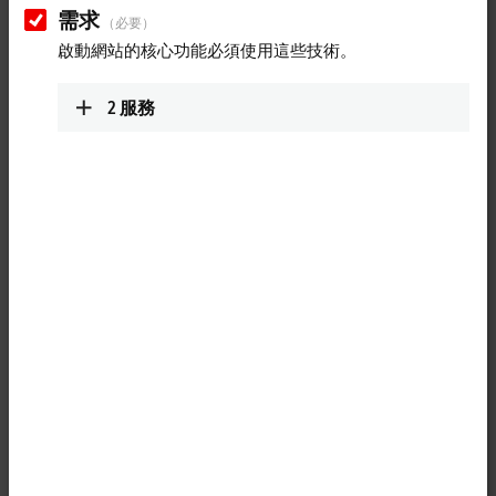
info@beckhoff.co.jp
需求
（必要）
www.beckhoff.com/ja-jp/
啟動網站的核心功能必須使用這些技術。
規劃路線（Google地
圖）
2
服務
Service
+81 50 1790 1111
service@beckhoff.co.jp
按下「同意」後，我們會顯示地圖並調整隱私設定；在此
過程中會從Google地圖中載入外部內容。 請在此參閱我們
的隱私政策。
隱私政策。