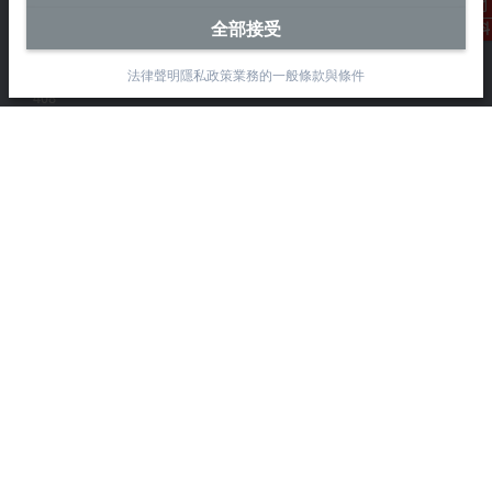
Beckhoff Automation Co., Ltd.
永春路38-2號
全部接受
聯絡資料
南屯區
台中市
法律聲明
隱私政策
業務的一般條款與條件
408
+886 4 2252-9900
+886 4 2252-9911
info@beckhoff.com.tw
聯絡資訊
www.beckhoff.com/zh-tw/
電子報
列印頁面
公司
產品與產業
支援
社群媒體