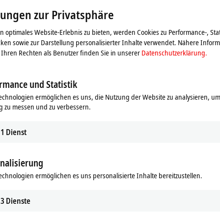
Beachten Sie dazu bitte unsere
Datenschutzerklärung.
lungen zur Privatsphäre
 optimales Website-Erlebnis zu bieten, werden Cookies zu Performance-, Stat
Akzeptieren
ken sowie zur Darstellung personalisierter Inhalte verwendet. Nähere Infor
Ihren Rechten als Benutzer finden Sie in unserer
Datenschutzerklärung.
rmance und Statistik
echnologien ermöglichen es uns, die Nutzung der Website zu analysieren, um
g zu messen und zu verbessern.
1
Dienst
nalisierung
echnologien ermöglichen es uns personalisierte Inhalte bereitzustellen.
V und 48 V DC
3
Dienste