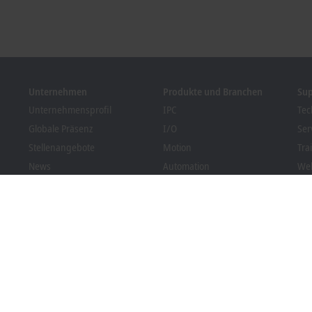
Unternehmen
Produkte und Branchen
Su
Unternehmensprofil
IPC
Tec
Globale Präsenz
I/O
Ser
Stellenangebote
Motion
Tra
News
Automation
We
Kundenmagazin PC Control
MX-System
Bec
Veranstaltungen und
Vision
Dow
Termine
Branchen
Hinweisgebersystem
Packaging Compliance