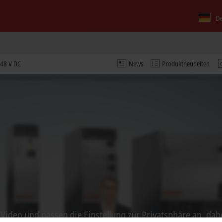
D
 48 V DC
News
Produktneuheiten
s Video und passen die Einstellung zur Privatsphäre an, dab