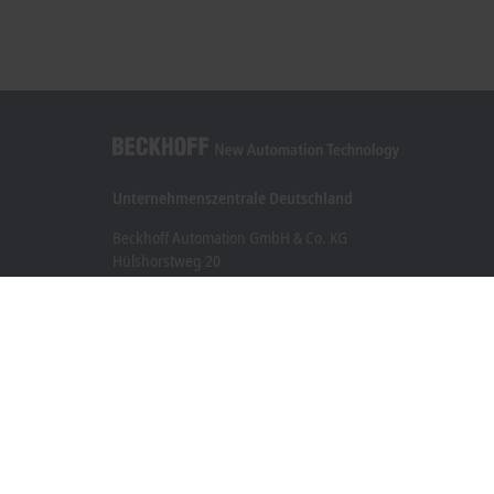
Unternehmenszentrale Deutschland
Beckhoff Automation GmbH & Co. KG
Hülshorstweg 20
33415 Verl
+49 5246 963-0
info@beckhoff.com
Kontaktinformationen
www.beckhoff.com/de-de/
Newsletter
Seite drucken