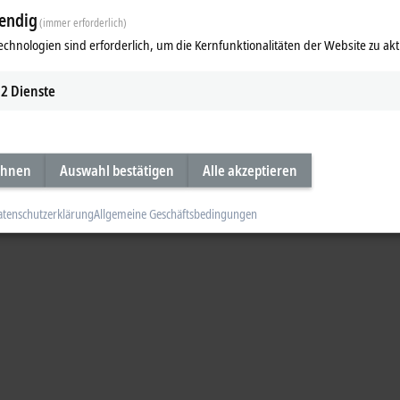
endig
(immer erforderlich)
eckhoff Stromversorgungen
echnologien sind erforderlich, um die Kernfunktionalitäten der Website zu akt
ideo
2
Dienste
ehnen
Auswahl bestätigen
Alle akzeptieren
atenschutzerklärung
Allgemeine Geschäftsbedingungen