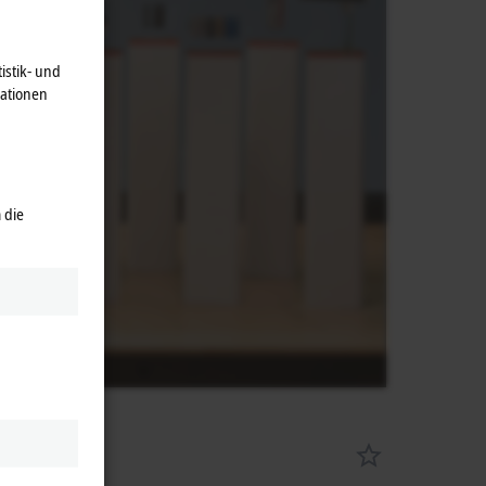
istik- und
mationen
 die