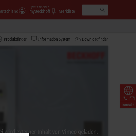
Jetzt anmelden
eutschland
myBeckhoff
Merkliste
Produktfinder
Information System
Downloadfinder
Kontakt
ei wird externer Inhalt von Vimeo geladen.