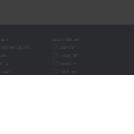
pport
Soziale Medien
hnischer Support
LinkedIn
vice
Instagram
ining
Facebook
binare
YouTube
khoff Information System
nloadfinder