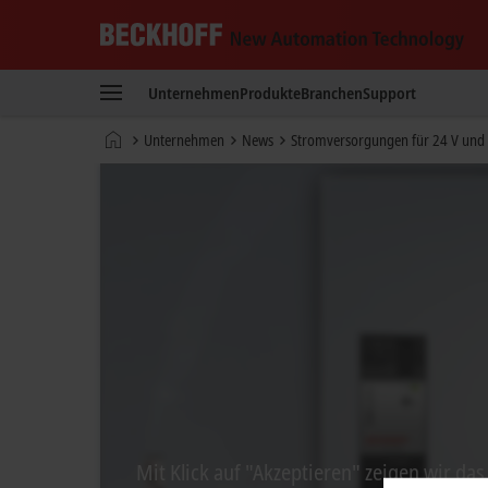
Beckhoff
-
Unternehmen
Produkte
Branchen
Support
New
Automation
Startseite
Unternehmen
News
Stromversorgungen für 24 V und
Technology
Mit Klick auf "Akzeptieren" zeigen wir da