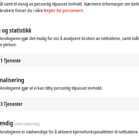
l to the TwinSAFE Logic, where they can be used in the context of safety-rele
l samt til visnig av personlig tilpasset innhold. Nærmere informasjon om det
e normative classification, which were confirmed/calculated by TÜV SÜD, can
brukere finner du i våre
Regler for personvern.
re usually based on the ELxxxx EtherCAT Terminals with matching name. This all
 is used in subsequent series production.
 og statistikk
eknologiene gjør det mulig for oss å analysere bruken av nettsidene, samt mål
e ytelsen.
1
Tjeneste
nalisering
eknologiene gjør at vi kan tilby personlig tilpasset innhold.
3
Tjenester
endig
(alltid nødvendig)
eknologiene er nødvendige for å aktivere kjernefunksjonaliteten til nettsidene.