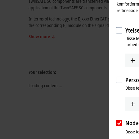
TwinSAFE SC components are transferred via a TwinSAFE protoco
komfortformå
application of the TwinSAFE SC components and the respectiv
rettmessige 
In terms of technology, the EJxxxx EtherCAT plug-in modules a
the corresponding EJ module on the signal distribution board
Ytelse
Show more
Disse t
forbedr
Your selection:
Perso
Loading content ...
Disse t
Nødv
Disse t