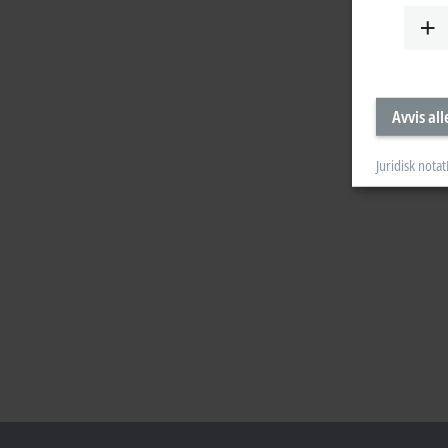
Avvis all
Juridisk notat