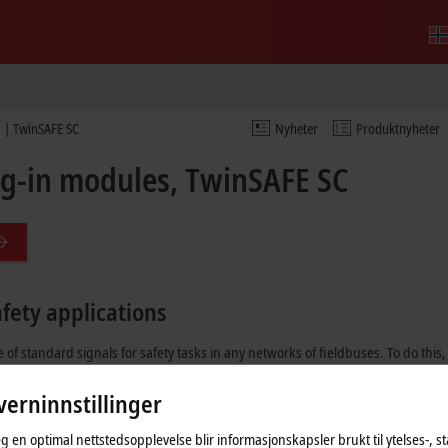
 | TwinSAFE SC
Nyheter
Produktnyheter
ug-in modules, TwinSAFE SC
afety applications
f standard signals for safety tasks in any networks of fieldbuses. To do this
ncremental encoder, IO-Link, etc.) are extended by the TwinSAFE SC function
erninnstillinger
SAFE protocol. These connections can be distinguished from the usual safe c
eg en optimal nettstedsopplevelse blir informasjonskapsler brukt til ytelses-, st