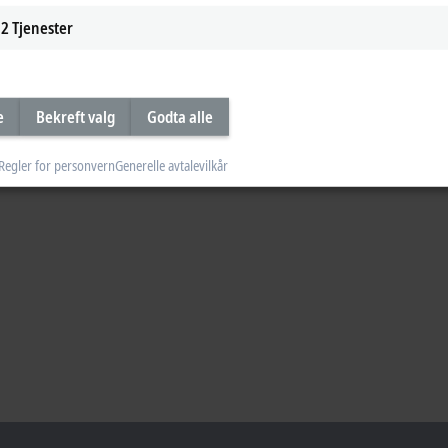
2
Tjenester
e
Bekreft valg
Godta alle
Regler for personvern
Generelle avtalevilkår