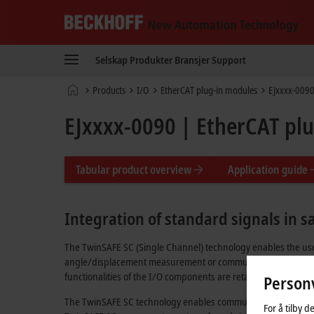
Beckhoff
-
Selskap
Produkter
Bransjer
Support
New
Automation
Hjemmeside
Products
I/O
EtherCAT plug-in modules
EJxxxx-0090
Technology
EJxxxx-0090 | EtherCAT pl
Tabular product overview
Application guide
Integration of standard signals in s
The TwinSAFE SC (Single Channel) technology enables the use o
angle/displacement measurement or communication (4…20 mA, i
functionalities of the I/O components are retained.
Personv
The TwinSAFE SC technology enables communication via a Twin
For å tilby d