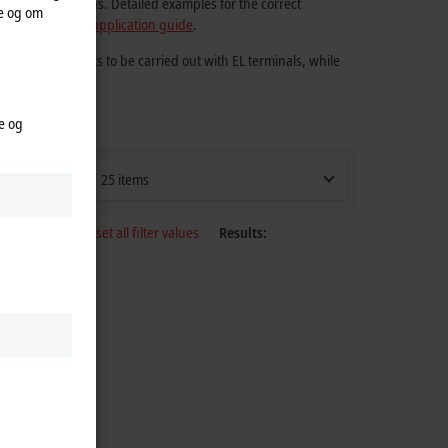
vant applications. Detailed examples for the correct
te og om
 be found in the
application guide
.
ows initial tests to be carried out with EL terminals, while
e og
25 items
Reset all filter values
Results: