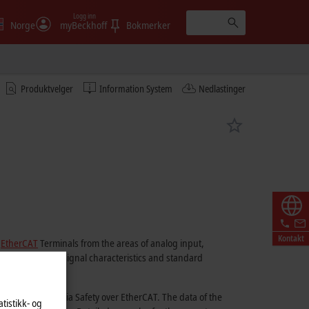
Logg inn
Norge
myBeckhoff
Bokmerker
Produktvelger
Information System
Nedlastinger
Kontakt
,
EtherCAT
Terminals from the areas of analog input,
. The typical signal characteristics and standard
ommunication via Safety over EtherCAT. The data of the
atistikk- og