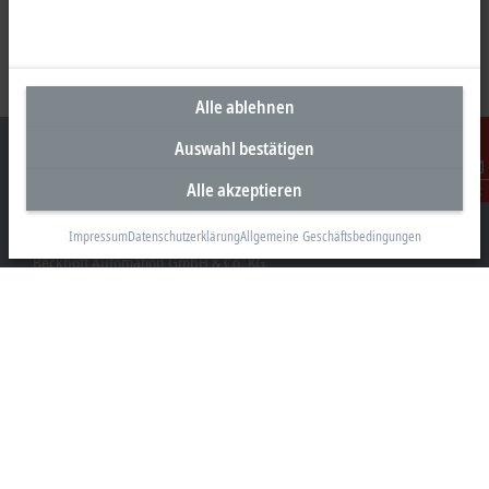
Alle ablehnen
Auswahl bestätigen
Alle akzeptieren
Kontakt
Unternehmenszentrale Deutschland
Impressum
Datenschutzerklärung
Allgemeine Geschäftsbedingungen
Beckhoff Automation GmbH & Co. KG
Hülshorstweg 20
33415 Verl
+49 5246 963-0
info@beckhoff.com
Kontaktinformationen
www.beckhoff.com/de-de/
Newsletter