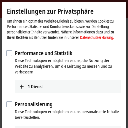
Jetzt anmelden
Einstellungen zur Privatsphäre
myBeckhoff
Beckhoff
-
Um Ihnen ein optimales Website-Erlebnis zu bieten, werden Cookies zu
Performance-, Statistik- und Komfortzwecken sowie zur Darstellung
New
personalisierter Inhalte verwendet. Nähere Informationen dazu und zu
Automation
Startseite
Unternehmen
News
Ihren Rechten als Benutzer finden Sie in unserer
Datenschutzerklärung.
Technology
One Cable Automation (OCA): die Einkabellösung zur Versorgung
dezentraler Automatisierungstechnik
Performance und Statistik
Diese Technologien ermöglichen es uns, die Nutzung der
Website zu analysieren, um die Leistung zu messen und zu
Mit Klick auf "Akzeptieren" zeigen wir das Video und passen die
verbessern.
Einstellung zur Privatsphäre an, dabei wird externer Inhalt von
Vimeo geladen. Beachten Sie dazu bitte unsere
Datenschutzerklärung.
1
Dienst
Akzeptieren
Personalisierung
Diese Technologien ermöglichen es uns personalisierte Inhalte
bereitzustellen.
31.08.2023