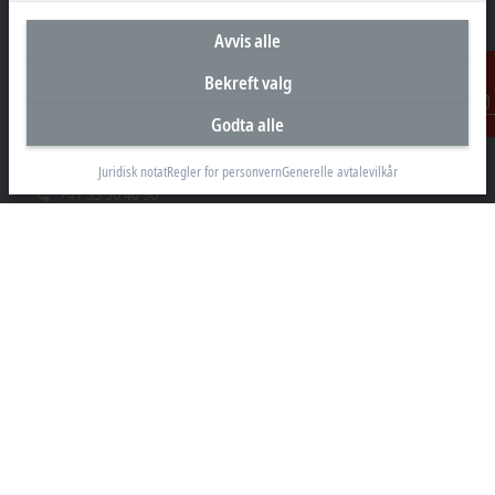
Avvis alle
Hovedkontor Norge
Bekreft valg
Beckhoff Automation AS
Godta alle
Kontakt
Raveien 205
3184 Borre
Juridisk notat
Regler for personvern
Generelle avtalevilkår
+47 33 50 46 90
info@beckhoff.no
Kontaktinformasjon
www.beckhoff.com/nn-no/
Nyhetsbrev
Skriv ut side
Selskap
Produkter og bransjer
Support