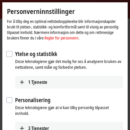
Logg inn
Personverninnstillinger
myBeckhoff
Beckhoff
-
For å tilby deg en optimal nettstedsopplevelse blir informasjonskapsler
brukt til ytelses-, statistikk- og komfortformål samt til visnig av personlig
New
tilpasset innhold. Nærmere informasjon om dette og om rettmessige
Automation
Hjemmeside
Produkter
I/O
EtherCAT Box
EPPxxxx | Industrial housing
brukere finner du i våre
Regler for personvern.
Technology
EPP23xx | Digital combi
EPP2328-0002
Ytelse og statistikk
EPP2328-0002 | EtherCAT P Box,
Disse teknologiene gjør det mulig for oss å analysere bruken av
4-channel digital input + 4-
nettsidene, samt måle og forbedre ytelsen.
channel digital output, 24 V DC,
3 ms, 2 A, M12
1
Tjeneste
Personalisering
Disse teknologiene gjør at vi kan tilby personlig tilpasset
innhold.
3
Tjenester