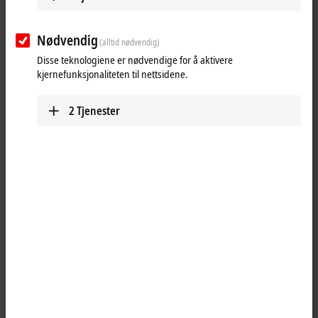
Nødvendig
(alltid nødvendig)
Disse teknologiene er nødvendige for å aktivere
kjernefunksjonaliteten til nettsidene.
2
Tjenester
1
1
The EPP2328-0002
EtherCAT P
Box combines four digital inputs (two
M12 sockets at the top) and four digital outputs (two M12 sockets at
the bottom) on one device. The inputs have a 3.0 ms filter. The outputs
handle load currents of up to 2.0 A, are short-circuit proof and
protected against inverse polarity. The signal state is displayed by