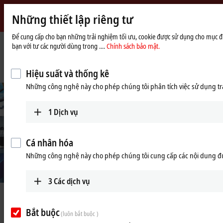
Những thiết lập riêng tư
Beckhoff
-
Để cung cấp cho bạn những trải nghiệm tối ưu, cookie được sử dụng cho mục đích
bạn với tư các người dùng trong ....
Chính sách bảo mật.
New
Automation
Trang
Công ty
Tin tức
Technology
chủ
Fully automated integration platform for objective and repeatable testing
Hiệu suất và thống kê
Những công nghệ này cho phép chúng tôi phân tích việc sử dụng tra
1
Dịch vụ
Cá nhân hóa
Những công nghệ này cho phép chúng tôi cung cấp các nội dung đ
3
Các dịch vụ
Jun 13, 2025
Fully automated integration
Bắt buộc
(luôn bắt buộc )